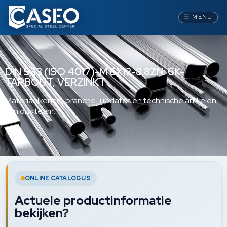
☰
MENU
DIN 933 (ISO 4017)-M 6X12-8.8ZN: 6K-
TAPBOUT, VERZINKT
Materiaalkennis, branche-updates en technische artikelen
van ons team.
ONLINE CATALOGUS
Actuele productinformatie
bekijken?