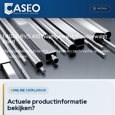
☰
MENU
1.4006 RVS 410 Warmgewalst/Koudgewalst
Rond
Materiaalkennis, branche-updates en technische artikelen
van ons team.
ONLINE CATALOGUS
Actuele productinformatie
bekijken?