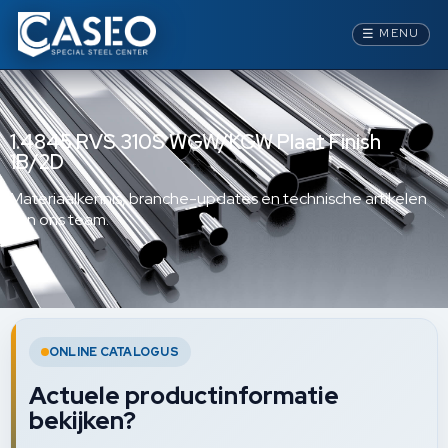
☰
MENU
1.4845 RVS 310S WGW/KGW Plaat Finish
1B/2D
Materiaalkennis, branche-updates en technische artikelen
van ons team.
ONLINE CATALOGUS
Actuele productinformatie
bekijken?