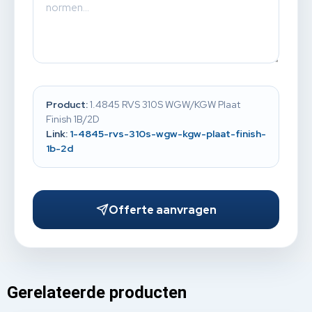
Product:
1.4845 RVS 310S WGW/KGW Plaat
Finish 1B/2D
Link:
1-4845-rvs-310s-wgw-kgw-plaat-finish-
1b-2d
Offerte aanvragen
Gerelateerde producten