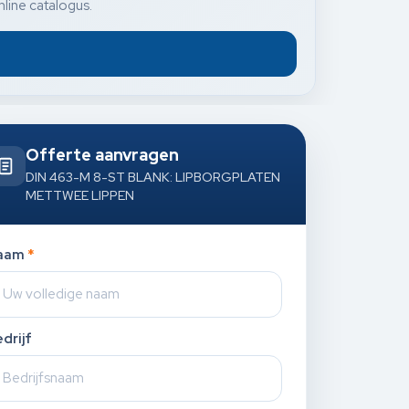
nline catalogus.
Offerte aanvragen
DIN 463-M 8-ST BLANK: LIPBORGPLATEN
METTWEE LIPPEN
aam
*
drijf