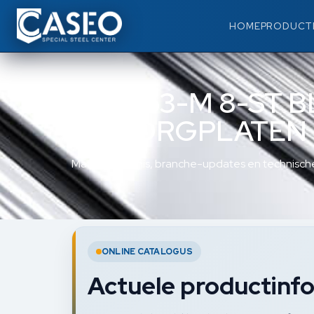
HOME
PRODUCT
DIN 463-M 8-ST 
LIPBORGPLATEN 
Materiaalkennis, branche-updates en technische
ONLINE CATALOGUS
Actuele productinfo