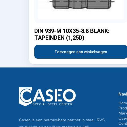
DIN 939-M 10X35-8.8 BLANK:
TAPEINDEN (1,25D)
Toevoegen aan winkelwagen
Navi
Hom
Prod
Mar
Ove
Caseo is een betrouwbare partner in staal, RVS,
Cont
aluminium en non-ferro materialen. Wij