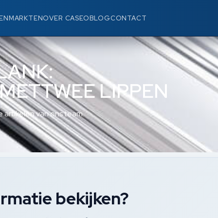
EN
MARKTEN
OVER CASEO
BLOG
CONTACT
BLANK:
METTWEE LIPPEN
 artikelen van ons team.
rmatie bekijken?