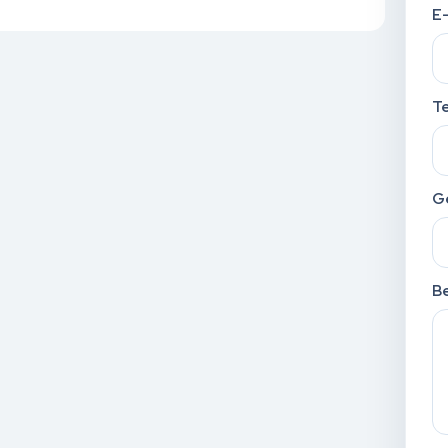
E
T
G
Be