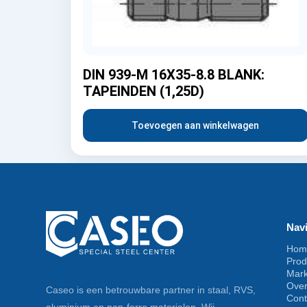
DIN 939-M 16X35-8.8 BLANK:
TAPEINDEN (1,25D)
Toevoegen aan winkelwagen
Navi
Hom
Prod
Mar
Ove
Caseo is een betrouwbare partner in staal, RVS,
Cont
aluminium en non-ferro materialen. Wij