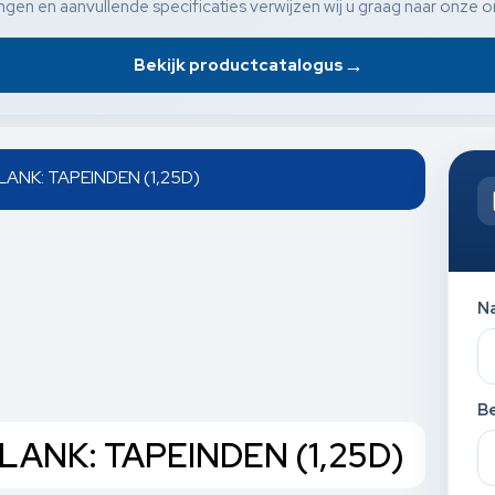
gen en aanvullende specificaties verwijzen wij u graag naar onze o
→
Bekijk productcatalogus
LANK: TAPEINDEN (1,25D)
N
Be
BLANK: TAPEINDEN (1,25D)