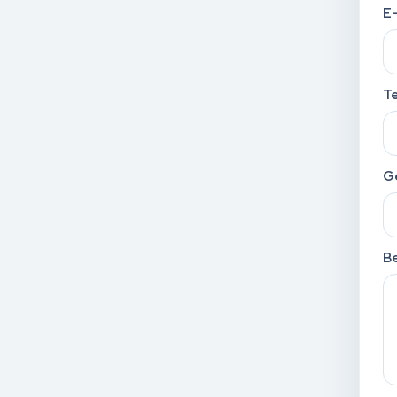
E
T
G
Be