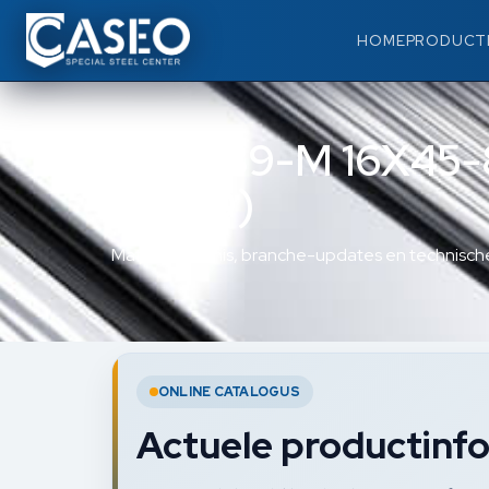
HOME
PRODUCT
DIN 939-M 16X45
(1,25D)
Materiaalkennis, branche-updates en technische
ONLINE CATALOGUS
Actuele productinfo