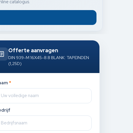
nline catalogus.
Offerte aanvragen
DIN 939-M 16X45-8.8 BLANK: TAPEINDEN
(1,25D)
aam
*
drijf