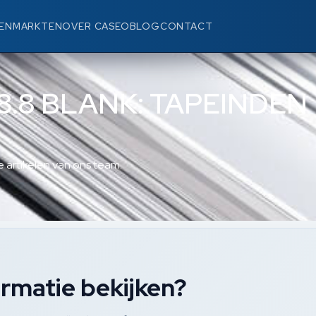
EN
MARKTEN
OVER CASEO
BLOG
CONTACT
-8.8 BLANK: TAPEINDEN
 artikelen van ons team.
rmatie bekijken?