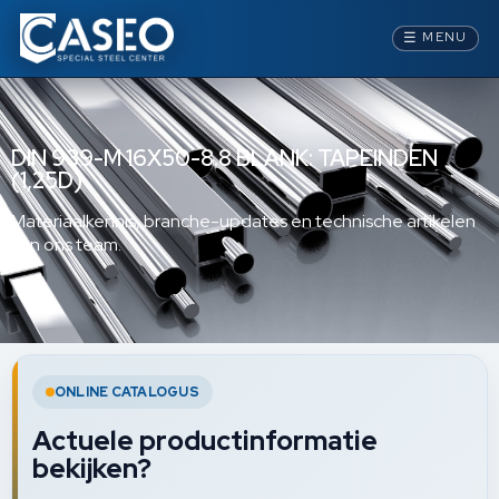
☰
MENU
DIN 939-M 16X50-8.8 BLANK: TAPEINDEN
(1,25D)
Materiaalkennis, branche-updates en technische artikelen
van ons team.
ONLINE CATALOGUS
Actuele productinformatie
bekijken?