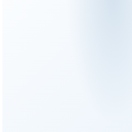
40
+
25
+
3.1
/3.2
NDA
PAYS
ANNÉES
NIVEAU DE
CONFORME &
DESSERVIS
D'EXPERTISE
CERTIFICATION
DISCRET