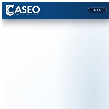
☰
MENU