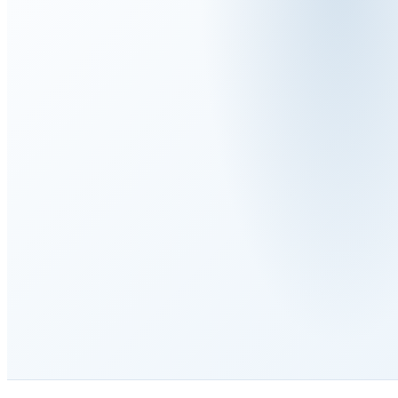
40
+
25
+
3.1
/3.2
NDA
BEDIENTE
JAHRE
ZERTIFIZIERUNGSNIVEAU
KONFORM &
LÄNDER
ERFAHRUNG
DISKRET