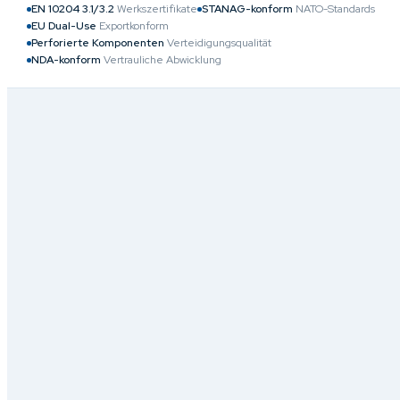
EN 10204 3.1/3.2
Werkszertifikate
STANAG-konform
NATO-Standards
EU Dual-Use
Exportkonform
Perforierte Komponenten
Verteidigungsqualität
NDA-konform
Vertrauliche Abwicklung