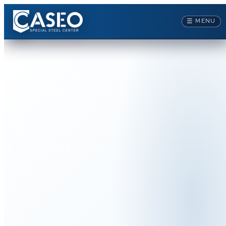
☰
MENU