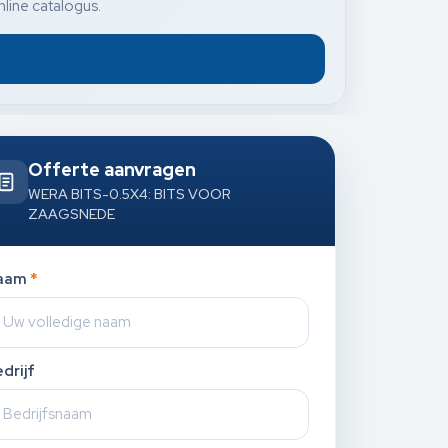
nline catalogus.
Offerte aanvragen
WERA BITS-0.5X4: BITS VOOR
ZAAGSNEDE
aam
*
drijf