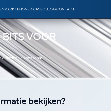
EN
MARKTEN
OVER CASEO
BLOG
CONTACT
: BITS VOOR
 artikelen van ons team.
rmatie bekijken?