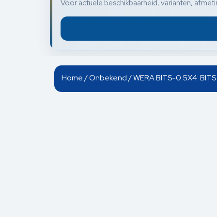
Voor actuele beschikbaarheid, varianten, afmetin
Home
/
Onbekend
/ WERA BITS-0.5X4: BI