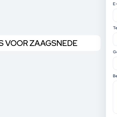
E
T
ITS VOOR ZAAGSNEDE
G
Be