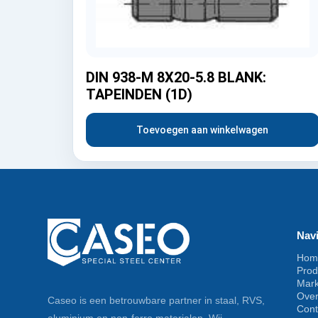
DIN 938-M 8X20-5.8 BLANK:
TAPEINDEN (1D)
Toevoegen aan winkelwagen
Navi
Hom
Prod
Mar
Ove
Caseo is een betrouwbare partner in staal, RVS,
Cont
aluminium en non-ferro materialen. Wij