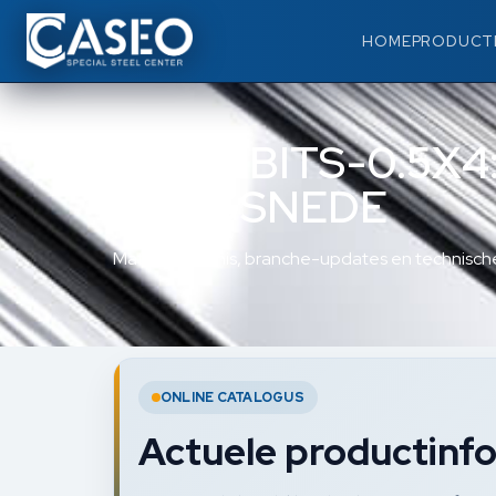
HOME
PRODUCT
WERA BITS-0.5X4
ZAAGSNEDE
Materiaalkennis, branche-updates en technische
ONLINE CATALOGUS
Actuele productinfo