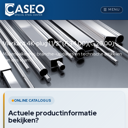
☰
MENU
Vierkant 4K-plug 1.1/2” (F 34,00)(G 26,00)
Materiaalkennis, branche-updates en technische artikelen
van ons team.
ONLINE CATALOGUS
Actuele productinformatie
bekijken?