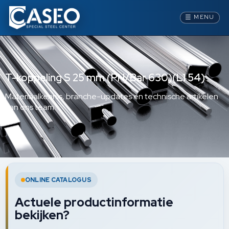
☰
MENU
T-koppeling S 25 mm (PN/Bar 630)(L1 54)
Materiaalkennis, branche-updates en technische artikelen
van ons team.
ONLINE CATALOGUS
Actuele productinformatie
bekijken?