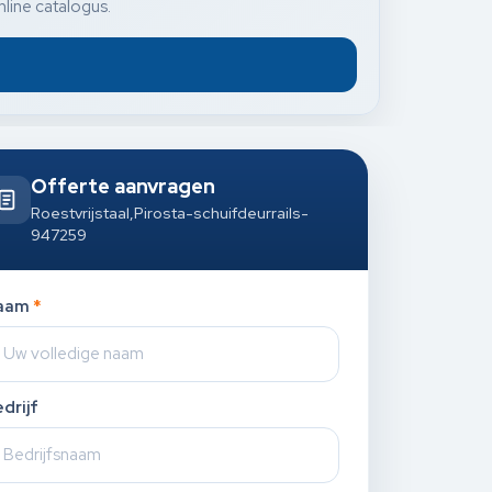
nline catalogus.
Offerte aanvragen
Roestvrijstaal,Pirosta-schuifdeurrails-
947259
aam
*
drijf