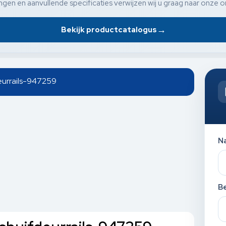
gen en aanvullende specificaties verwijzen wij u graag naar onze o
→
Bekijk productcatalogus
deurrails-947259
N
Be