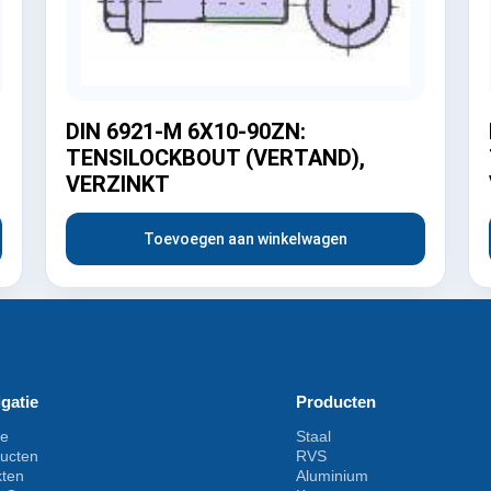
DIN 6921-M 6X10-90ZN:
TENSILOCKBOUT (VERTAND),
VERZINKT
Toevoegen aan winkelwagen
gatie
Producten
e
Staal
ucten
RVS
kten
Aluminium