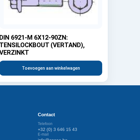
DIN 6921-M 6X12-90ZN:
TENSILOCKBOUT (VERTAND),
VERZINKT
Toevoegen aan winkelwagen
Contact
Telefoon
+32 (0) 3 646 15 43
E-mail
info@caseo.be