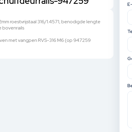
schuifdeurrails-947259
E
m roestvrijstaal 316/1.4571, benodigde lengte
 bovenrails
T
hoven met vangpen RVS-316 M6 (op 947259
G
Be