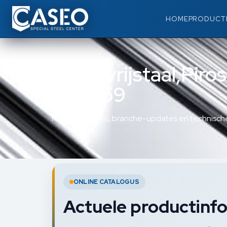
HOME
PRODUCT
Roestvrijstaal,Piro
947259
Materiaalkennis, branche-updates en technische
ONLINE CATALOGUS
Actuele productinfo