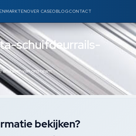
EN
MARKTEN
OVER CASEO
BLOG
CONTACT
sta-schuifdeurrails-
 artikelen van ons team.
rmatie bekijken?