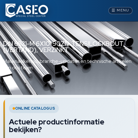
☰
MENU
DIN 6921-M 6X10-90ZN: TENSILOCKBOUT
(VERTAND), VERZINKT
Materiaalkennis, branche-updates en technische artikelen
van ons team.
ONLINE CATALOGUS
Actuele productinformatie
bekijken?