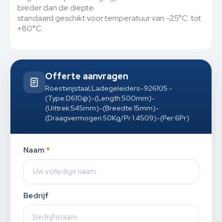
breder dan de diepte
standaard geschikt voor temperatuur van -25°C. tot
+80°C.
Offerte aanvragen
Roestvrijstaal,Ladegeleiders-926105 -
(Type:D610@)-(Length:500mm)-
(Uittrek:545mm)-(Breedte:15mm)-
(Draagvermogen:50Kg/Pr 1.4509)-(Per:6Pr)
Naam
*
Bedrijf