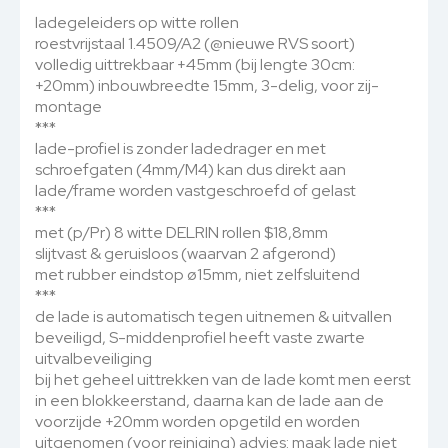
ladegeleiders op witte rollen
roestvrijstaal 1.4509/A2 (@nieuwe RVS soort)
volledig uittrekbaar +45mm (bij lengte 30cm:
+20mm) inbouwbreedte 15mm, 3-delig, voor zij-
montage
***
lade-profiel is zonder ladedrager en met
schroefgaten (4mm/M4) kan dus direkt aan
lade/frame worden vastgeschroefd of gelast
***
met (p/Pr) 8 witte DELRIN rollen $18,8mm
slijtvast & geruisloos (waarvan 2 afgerond)
met rubber eindstop ø15mm, niet zelfsluitend
***
de lade is automatisch tegen uitnemen & uitvallen
beveiligd, S-middenprofiel heeft vaste zwarte
uitvalbeveiliging
bij het geheel uittrekken van de lade komt men eerst
in een blokkeerstand, daarna kan de lade aan de
voorzijde +20mm worden opgetild en worden
uitgenomen (voor reiniging) advies: maak lade niet