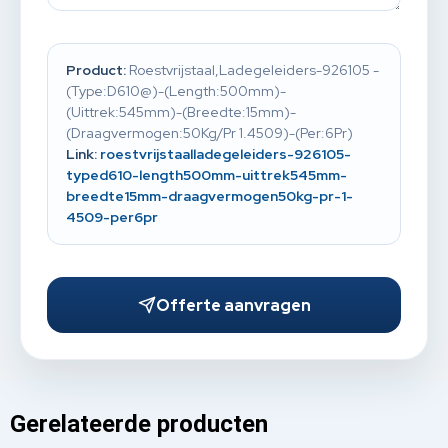
Product:
Roestvrijstaal,Ladegeleiders-926105 -
(Type:D610@)-(Length:500mm)-
(Uittrek:545mm)-(Breedte:15mm)-
(Draagvermogen:50Kg/Pr 1.4509)-(Per:6Pr)
Link:
roestvrijstaalladegeleiders-926105-
typed610-length500mm-uittrek545mm-
breedte15mm-draagvermogen50kg-pr-1-
4509-per6pr
Offerte aanvragen
Gerelateerde producten