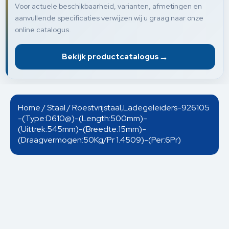
Voor actuele beschikbaarheid, varianten, afmetingen en
aanvullende specificaties verwijzen wij u graag naar onze
online catalogus.
→
Bekijk productcatalogus
Home
/
Staal
/ Roestvrijstaal,Ladegeleiders-926105
-(Type:D610@)-(Length:500mm)-
(Uittrek:545mm)-(Breedte:15mm)-
(Draagvermogen:50Kg/Pr 1.4509)-(Per:6Pr)