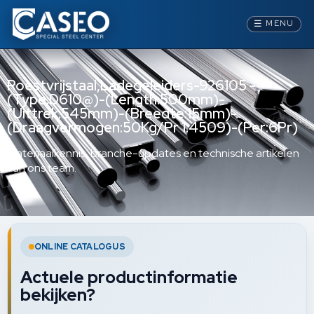
☰
MENU
Roestvrijstaal,Ladegeleiders-926105 -
(Type:D610@)-(Length:500mm)-
(Uittrek:545mm)-(Breedte:15mm)-
(Draagvermogen:50Kg/Pr 1.4509)-(Per:6Pr)
Materiaalkennis, branche-updates en technische artikelen
van ons team.
ONLINE CATALOGUS
Actuele productinformatie
bekijken?