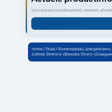
Voor actuele beschikbaarheid, varianten, afmetin
Home
/
Staal
/ Roestvrijstaal,Ladegeleide
(Uittrek:394mm)-(Breedte:15mm)-(Draagver