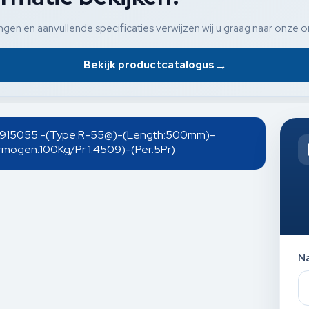
gen en aanvullende specificaties verwijzen wij u graag naar onze o
→
Bekijk productcatalogus
rs-915055 -(Type:R-55@)-(Length:500mm)-
mogen:100Kg/Pr 1.4509)-(Per:5Pr)
N