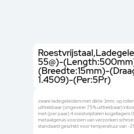
Roestvrijstaal,Ladegel
55@)-(Length:500mm)
(Breedte:15mm)-(Dra
1.4509)-(Per:5Pr)
zware ladegeleiders met dikte 3mm, op rollen
uittrekbaar (ongeveer 75% uittrekbaar) inb
met (per paar) 4 roestvrijstalen kogellager
metaalgeruis voorzien van verzonken schr
standaard geschikt voor temperatuur van -2