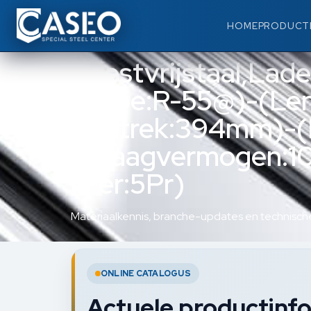
HOME
PRODUCT
Roestvrijstaal,Lad
(Type:R-55@)-(Le
(Uittrek:394mm)-
(Draagvermogen:10
(Per:5Pr)
Materiaalkennis, branche-updates en technische
ONLINE CATALOGUS
Actuele productinfo