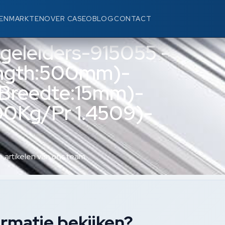
EN
MARKTEN
OVER CASEO
BLOG
CONTACT
egeleiders-915055 -
ngth:500mm)-
(Breedte:15mm)-
0Kg/Pr 1.4509)-
 artikelen van ons team.
rmatie bekijken?