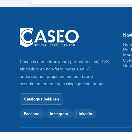
Navi
Hom
Prod
Mar
Ove
Caseo is een betrouwbare partner in staal, RVS,
Cont
aluminium en non-ferro materialen. Wij
ondersteunen projecten met een breed
assortiment en een oplossingsgerichte aanpak.
Catalogus bekijken
Facebook
Instagram
LinkedIn