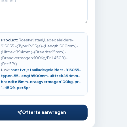
Product:
Roestvrijstaal,Ladegeleiders-
915055 -(Type:R-55@)-(Length:500mm)-
(Uittrek:394mm)-(Breedte:15mm)-
(Draagvermogen:100Kg/Pr 1.4509)-
(Per:5Pr)
Link:
roestvrijstaalladegeleiders-915055-
typer-55-length500mm-uittrek394mm-
breedte15mm-draagvermogen100kg-pr-
1-4509-per5pr
Offerte aanvragen