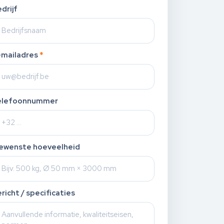
drijf
-mailadres
*
elefoonnummer
ewenste hoeveelheid
richt / specificaties