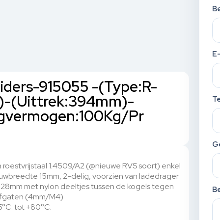
Be
E
eiders-915055 -(Type:R-
-(Uittrek:394mm)-
T
agvermogen:100Kg/Pr
G
 roestvrijstaal 1.4509/A2 (@nieuwe RVS soort) enkel
ouwbreedte 15mm, 2-delig, voorzien van ladedrager
s 028mm met nylon deeltjes tussen de kogels tegen
Be
oefgaten (4mm/M4)
5°C. tot +80°C.