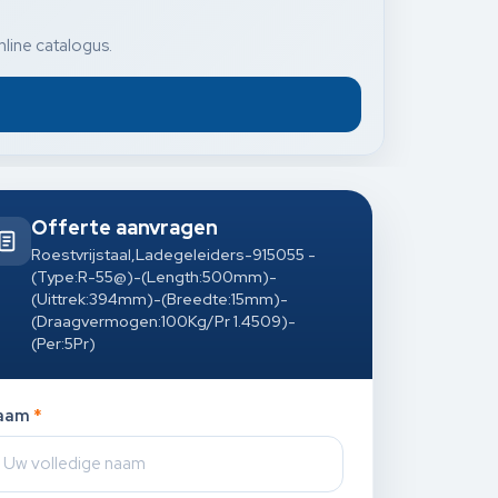
nline catalogus.
Offerte aanvragen
Roestvrijstaal,Ladegeleiders-915055 -
(Type:R-55@)-(Length:500mm)-
(Uittrek:394mm)-(Breedte:15mm)-
(Draagvermogen:100Kg/Pr 1.4509)-
(Per:5Pr)
aam
*