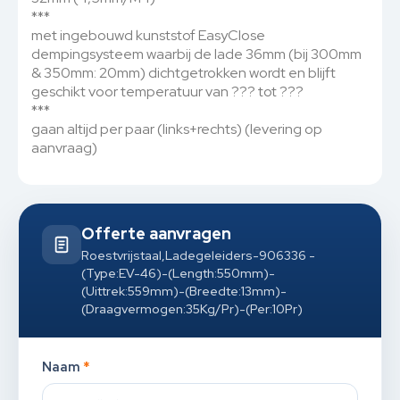
***
met ingebouwd kunststof EasyClose
dempingsysteem waarbij de lade 36mm (bij 300mm
& 350mm: 20mm) dichtgetrokken wordt en blijft
geschikt voor temperatuur van ??? tot ???
***
gaan altijd per paar (links+rechts) (levering op
aanvraag)
Offerte aanvragen
Roestvrijstaal,Ladegeleiders-906336 -
(Type:EV-46)-(Length:550mm)-
(Uittrek:559mm)-(Breedte:13mm)-
(Draagvermogen:35Kg/Pr)-(Per:10Pr)
Naam
*