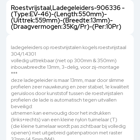
Roestvrijstaal,Ladegeleiders-906336 -
(Type:EV-46)-(Length:550mm)-
(Uittrek:559mm)-(Breedte:13mm)-
(Draagvermogen:35Kg/Pr)-(Per:10Pr)
ladegeleiders op roestvrijstalen kogels roestvrijstaal
304/1.4301
volledig uittrekbaar (niet op 300mm & 350mm)
inbouwbreedte 13mm, 3-delig, voor zij-montage
***
deze ladegeleider is maar 13mm, maar door slimme
profielen zeer nauwkeurig en zeer stabiel, 1e kwaliteit
geruisloos door kunststof tussen de roestvrijstalen
profielen de lade is automatisch tegen uitvallen
beveiligd:
uitnemen kan eenvoudig door het indrukken
(links+rechts) van een kleine nylon tuimelaar (T)
(die kleine tuimelaar wordt pas zichtbaar bij volledig
openen) met uitgebreid gatenpatroon met raster
32mm (4,5mm/M4)