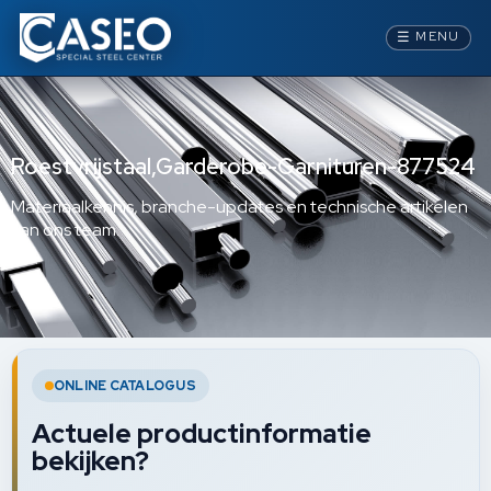
☰
MENU
Roestvrijstaal,Garderobe-Garnituren-877524
Materiaalkennis, branche-updates en technische artikelen
van ons team.
ONLINE CATALOGUS
Actuele productinformatie
bekijken?