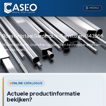
☰
MENU
Roestvrijstaal,Garderobe-Garnituren-843266
Materiaalkennis, branche-updates en technische artikelen
van ons team.
ONLINE CATALOGUS
Actuele productinformatie
bekijken?