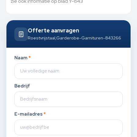
zie ook informatie op blad Y-843
Offerte aanvragen
Roestvrijstaal,Garderobe-Garnituren-843266
Naam
*
Bedrijf
E-mailadres
*