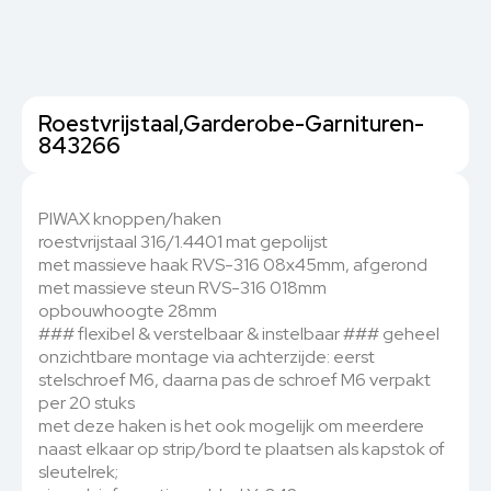
Roestvrijstaal,Garderobe-Garnituren-
843266
PIWAX knoppen/haken
roestvrijstaal 316/1.4401 mat gepolijst
met massieve haak RVS-316 08x45mm, afgerond
met massieve steun RVS-316 018mm
opbouwhoogte 28mm
### flexibel & verstelbaar & instelbaar ### geheel
onzichtbare montage via achterzijde: eerst
stelschroef M6, daarna pas de schroef M6 verpakt
per 20 stuks
met deze haken is het ook mogelijk om meerdere
naast elkaar op strip/bord te plaatsen als kapstok of
sleutelrek;