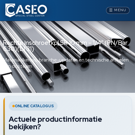
☰
MENU
Rechte Inschroefkpl SR 10 mm – 1/4” (PN/Bar
630)(L1 31)
Materiaalkennis, branche-updates en technische artikelen
van ons team.
ONLINE CATALOGUS
Actuele productinformatie
bekijken?