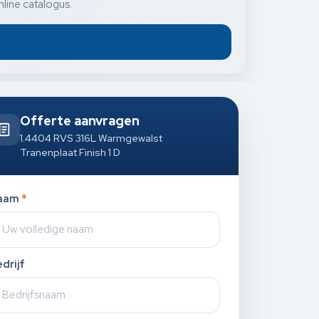
nline catalogus.
Offerte aanvragen
1.4404 RVS 316L Warmgewalst
Tranenplaat Finish 1 D
aam
*
drijf