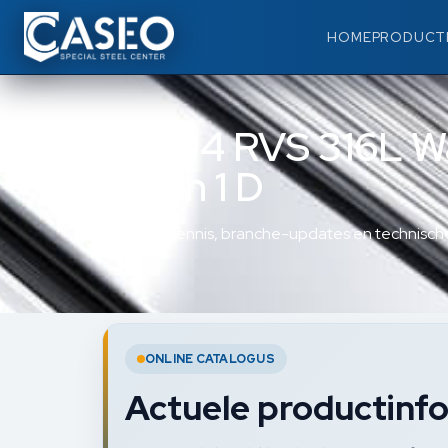
HOME
PRODUCT
1.4404 RVS 316L W
Finish 1 D
Materiaalkennis, branche-updates en technische
ONLINE CATALOGUS
Actuele productinfo