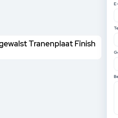
E
T
ewalst Tranenplaat Finish
G
Be