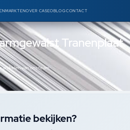
EN
MARKTEN
OVER CASEO
BLOG
CONTACT
armgewalst Tranenplaat
 artikelen van ons team.
rmatie bekijken?