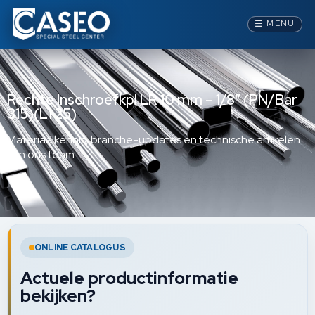
☰
MENU
Rechte Inschroefkpl LR 10 mm – 1/8” (PN/Bar
315)(L1 25)
Materiaalkennis, branche-updates en technische artikelen
van ons team.
ONLINE CATALOGUS
Actuele productinformatie
bekijken?