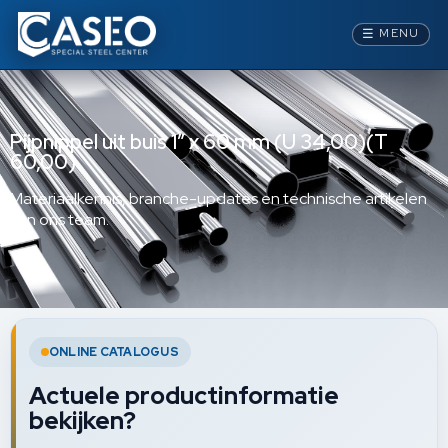
☰
MENU
Pijpnippel uit buis 1” x 60 mm (U 34,00)(T
60,00)
Materiaalkennis, branche-updates en technische artikelen
van ons team.
ONLINE CATALOGUS
Actuele productinformatie
bekijken?