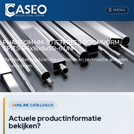
☰
MENU
PHANTOM HM-STIFTFREES BOOMVORM
SPITS G6x18x6x50-6 UNI
Materiaalkennis, branche-updates en technische artikelen
van ons team.
ONLINE CATALOGUS
Actuele productinformatie
bekijken?