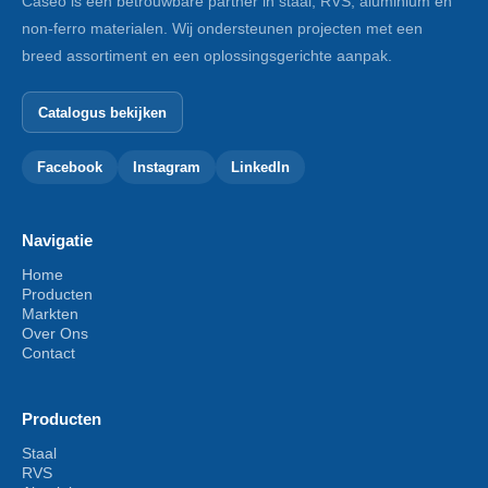
Caseo is een betrouwbare partner in staal, RVS, aluminium en
BULTE DICHTINGSRINGEN-M 10-PA
non-ferro materialen. Wij ondersteunen projecten met een
breed assortiment en een oplossingsgerichte aanpak.
Toevoegen aan winkelwagen
Catalogus bekijken
Facebook
Instagram
LinkedIn
Navigatie
Home
Producten
Markten
Over Ons
Contact
Producten
Staal
RVS