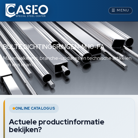
☰
MENU
BULTE DICHTINGSRINGEN-M 10-PA
Materiaalkennis, branche-updates en technische artikelen
van ons team.
ONLINE CATALOGUS
Actuele productinformatie
bekijken?