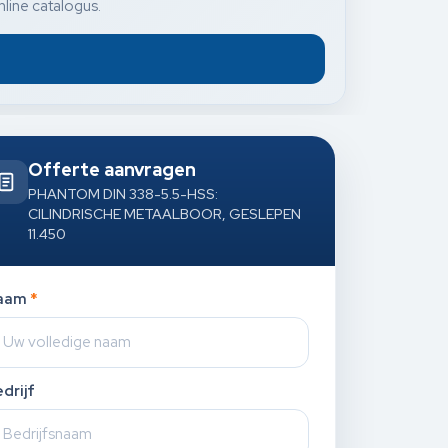
nline catalogus.
Offerte aanvragen
PHANTOM DIN 338-5.5-HSS:
CILINDRISCHE METAALBOOR, GESLEPEN
11.450
aam
*
drijf