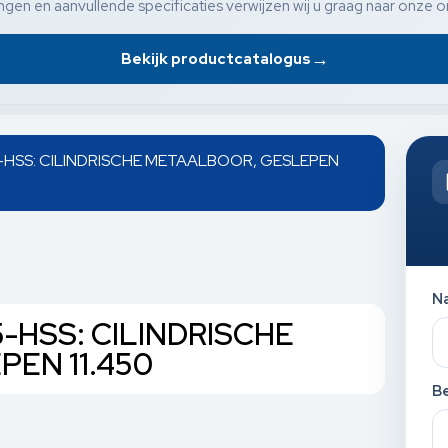
gen en aanvullende specificaties verwijzen wij u graag naar onze o
→
Bekijk productcatalogus
-HSS: CILINDRISCHE METAALBOOR, GESLEPEN
N
-HSS: CILINDRISCHE
EN 11.450
Be