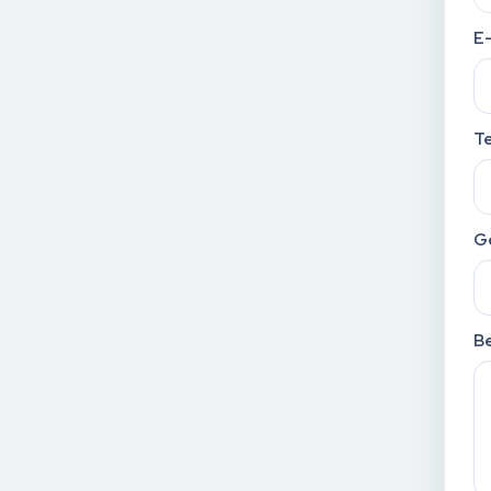
E
T
G
Be