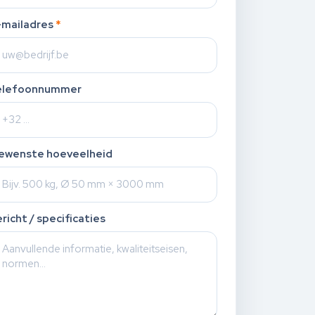
-mailadres
*
elefoonnummer
ewenste hoeveelheid
richt / specificaties