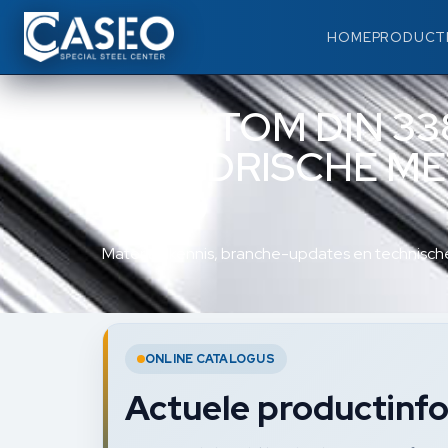
HOME
PRODUCT
PHANTOM DIN 338
CILINDRISCHE M
11.450
Materiaalkennis, branche-updates en technische
ONLINE CATALOGUS
Actuele productinfo