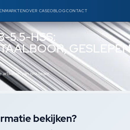
EN
MARKTEN
OVER CASEO
BLOG
CONTACT
-5.5-HSS:
ETAALBOOR, GESLEPE
 artikelen van ons team.
rmatie bekijken?