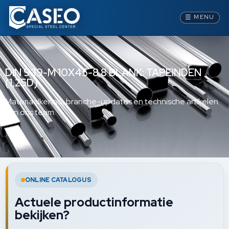
☰
MENU
DIN 939-M 10X45-8.8 BLANK: TAPEINDEN
(1,25D)
Materiaalkennis, branche-updates en technische artikelen
van ons team.
ONLINE CATALOGUS
Actuele productinformatie
bekijken?