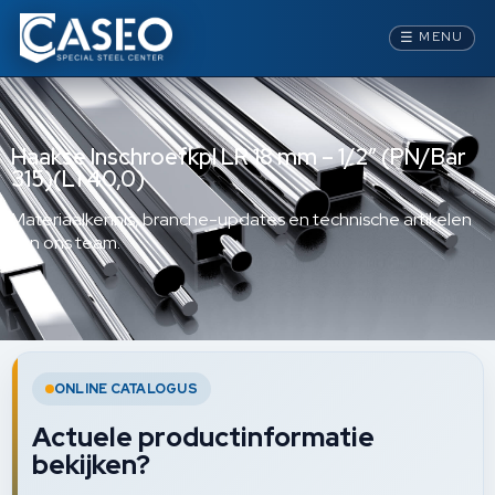
☰
MENU
Haakse Inschroefkpl LR 18 mm – 1/2” (PN/Bar
315)(L1 40,0)
Materiaalkennis, branche-updates en technische artikelen
van ons team.
ONLINE CATALOGUS
Actuele productinformatie
bekijken?