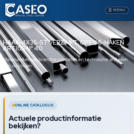
☰
MENU
HAAK-4X35-ST VERZINKT: OPEN S-HAKEN
ART.105 N° 40
Materiaalkennis, branche-updates en technische artikelen
van ons team.
ONLINE CATALOGUS
Actuele productinformatie
bekijken?