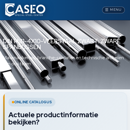
☰
MENU
DIN 1481-4X10-VEERSTAAL ZWART: ZWARE
SPANBUSSEN
Materiaalkennis, branche-updates en technische artikelen
van ons team.
ONLINE CATALOGUS
Actuele productinformatie
bekijken?