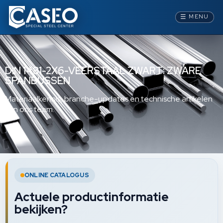
☰
MENU
DIN 1481-2X6-VEERSTAAL ZWART: ZWARE
SPANBUSSEN
Materiaalkennis, branche-updates en technische artikelen
van ons team.
ONLINE CATALOGUS
Actuele productinformatie
bekijken?