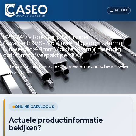
☰
MENU
B251249 – Roestvrijstaal ringen
(kwaliteit:RVS-316)(inwendig voor: 24mm)
(uitwendig:44mm) (dikte :4mm)(inwendig
gat:25mm)(verpakt per:100)
Materiaalkennis, branche-updates en technische artikelen
van ons team.
ONLINE CATALOGUS
Actuele productinformatie
bekijken?