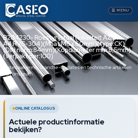
☰
MENU
B204230- Roestvrijstaal (kwaliteit AZ of
A4:RVS-304)(Maat:M 5x 60mm)(type:CK)
(DIN norm:84mm)(Kopdiameter mm:8,5mm)
(verpakt per:100)
Materiaalkennis, branche-updates en technische artikelen
van ons team.
ONLINE CATALOGUS
Actuele productinformatie
bekijken?