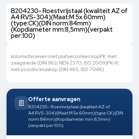
B204230- Roestvrijstaal (kwaliteit AZ of
A4:RVS-304)(Maat:M 5x 60mm)
(type:CK)(DIN norm:84mm)
(Kopdiameter mm:8,5mm)(verpakt
per:100)
kolomschroeven met platverzonken kopPK: met
zaagsnede (DIN 963, NEN 2370, ISO 2009)PK-X:
met pozidriv kruiskop (DIN 965, ISO 7046)
Offerte aanvragen
B204230- Roestvrijstaal (kwaliteit AZ of
A4:RVS-304)(Maat:M 5x 60mm)(type:CK)(DIN
norm:84mm)(Kopdiameter mm:8,5mm)
(verpakt per:100)