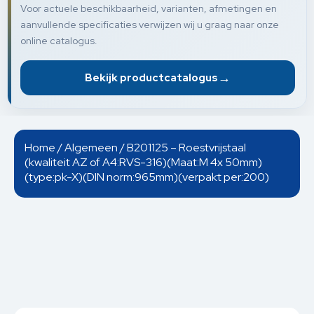
Voor actuele beschikbaarheid, varianten, afmetingen en
aanvullende specificaties verwijzen wij u graag naar onze
online catalogus.
→
Bekijk productcatalogus
Home
/
Algemeen
/ B201125 – Roestvrijstaal
(kwaliteit AZ of A4:RVS-316)(Maat:M 4x 50mm)
(type:pk-X)(DIN norm:965mm)(verpakt per:200)