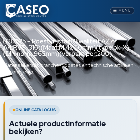
☰
MENU
B201125 – Roestvrijstaal (kwaliteit AZ of
A4:RVS-316)(Maat:M 4x 50mm)(type:pk-X)
(DIN norm:965mm)(verpakt per:200)
Materiaalkennis, branche-updates en technische artikelen
van ons team.
ONLINE CATALOGUS
Actuele productinformatie
bekijken?