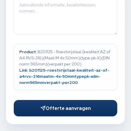
Product:
B201125 - Roestvrijstaal (kwaliteit AZ of
A4:RVS-316)(Maat:M 4x 50mm)(type:pk-X)(DIN
norm:965mm)(verpakt per:200)
Link:
b201125-roestvrijstaal-kwaliteit-az-of-
a4rvs-316maatm-4x-50mmtypepk-xdin-
norm965mmverpakt-per200
Offerte aanvragen