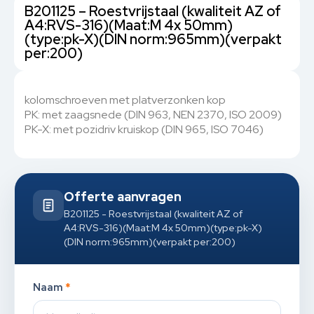
B201125 – Roestvrijstaal (kwaliteit AZ of
A4:RVS-316)(Maat:M 4x 50mm)
(type:pk-X)(DIN norm:965mm)(verpakt
per:200)
kolomschroeven met platverzonken kop
PK: met zaagsnede (DIN 963, NEN 2370, ISO 2009)
PK-X: met pozidriv kruiskop (DIN 965, ISO 7046)
Offerte aanvragen
B201125 - Roestvrijstaal (kwaliteit AZ of
A4:RVS-316)(Maat:M 4x 50mm)(type:pk-X)
(DIN norm:965mm)(verpakt per:200)
Naam
*