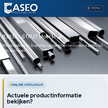
☰
MENU
83935 – STRUT Moer M 8
Materiaalkennis, branche-updates en technische artikelen
van ons team.
ONLINE CATALOGUS
Actuele productinformatie
bekijken?