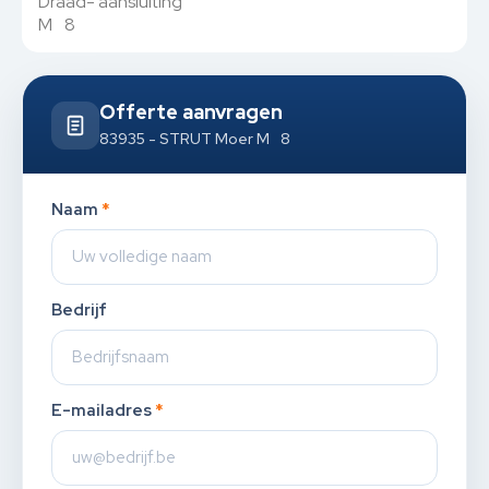
Draad- aansluiting
M 8
Offerte aanvragen
83935 - STRUT Moer M 8
Naam
*
Bedrijf
E-mailadres
*