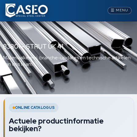
☰
MENU
83801 – STRUT UK 41
Materiaalkennis, branche-updates en technische artikelen
van ons team.
ONLINE CATALOGUS
Actuele productinformatie
bekijken?