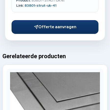
Product:
83801 - STRUT UK 41
Link:
83801-strut-uk-41
Offerte aanvragen
Gerelateerde producten