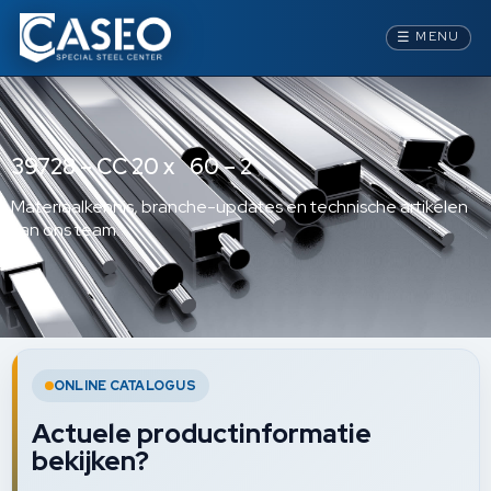
☰
MENU
39728 – CC 20 x 60 – 2
Materiaalkennis, branche-updates en technische artikelen
van ons team.
ONLINE CATALOGUS
Actuele productinformatie
bekijken?