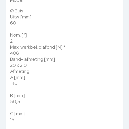
Model
Ø Buis
Uitw. [mm]
60
Nom. [“]
2
Max. werkbel. plafond [N]
*
408
Band- afmeting [mm]
20 x 2,0
Afmeting
A [mm]
140
B [mm]
50,5
C [mm]
15