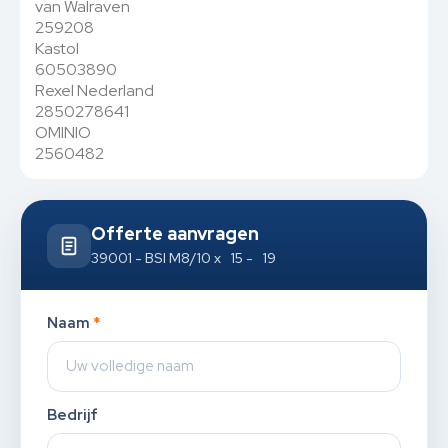
van Walraven
259208
Kastol
60503890
Rexel Nederland
2850278641
OMINIO
2560482
Offerte aanvragen
39001 - BSI M8/10 x 15 - 19
Naam
*
Bedrijf