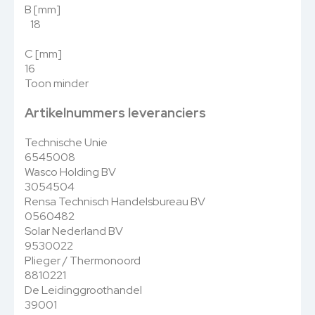
B [mm]
18
C [mm]
16
Toon minder
Artikelnummers leveranciers
Technische Unie
6545008
Wasco Holding BV
3054504
Rensa Technisch Handelsbureau BV
0560482
Solar Nederland BV
9530022
Plieger / Thermonoord
8810221
De Leidinggroothandel
39001