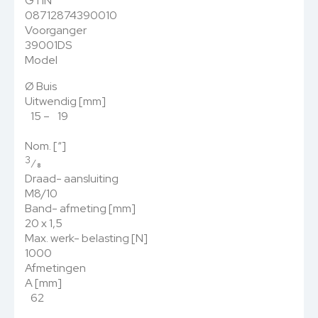
GTIN
08712874390010
Voorganger
39001DS
Model
Ø Buis
Uitwendig [mm]
15 – 19
Nom. [“]
3
⁄
8
Draad- aansluiting
M8/10
Band- afmeting [mm]
20 x 1,5
Max. werk- belasting [N]
1000
Afmetingen
A [mm]
62