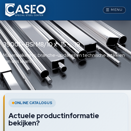
☰
MENU
39001 – BSI M8/10 x 15 – 19
Materiaalkennis, branche-updates en technische artikelen
van ons team.
ONLINE CATALOGUS
Actuele productinformatie
bekijken?