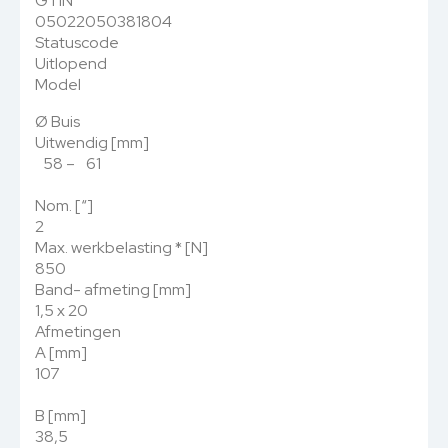
GTIN
05022050381804
Statuscode
Uitlopend
Model
Ø Buis
Uitwendig [mm]
58 – 61
Nom. [“]
2
Max. werkbelasting
*
[N]
850
Band- afmeting [mm]
1,5 x 20
Afmetingen
A [mm]
107
B [mm]
38,5