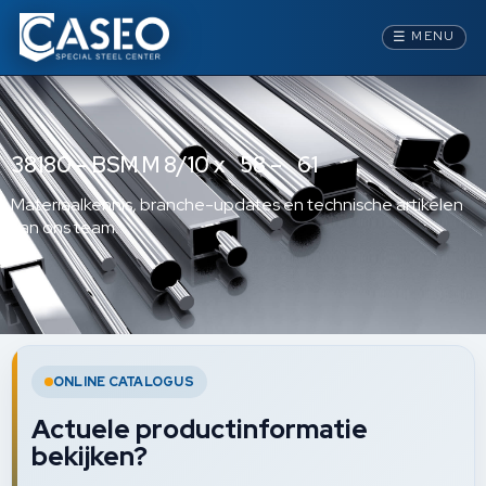
☰
MENU
38180 – BSM M 8/10 x 58 – 61
Materiaalkennis, branche-updates en technische artikelen
van ons team.
ONLINE CATALOGUS
Actuele productinformatie
bekijken?