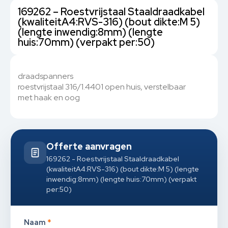
169262 – Roestvrijstaal Staaldraadkabel
(kwaliteitA4:RVS-316) (bout dikte:M 5)
(lengte inwendig:8mm) (lengte
huis:70mm) (verpakt per:50)
draadspanners
roestvrijstaal 316/1.4401 open huis, verstelbaar
met haak en oog
Offerte aanvragen
169262 - Roestvrijstaal Staaldraadkabel
(kwaliteitA4:RVS-316) (bout dikte:M 5) (lengte
inwendig:8mm) (lengte huis:70mm) (verpakt
per:50)
Naam
*