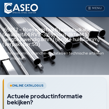
☰
MENU
169262 – Roestvrijstaal Staaldraadkabel
(kwaliteitA4:RVS-316) (bout dikte:M 5)
(lengte inwendig:8mm) (lengte huis:70mm)
(verpakt per:50)
Materiaalkennis, branche-updates en technische artikelen
van ons team.
ONLINE CATALOGUS
Actuele productinformatie
bekijken?