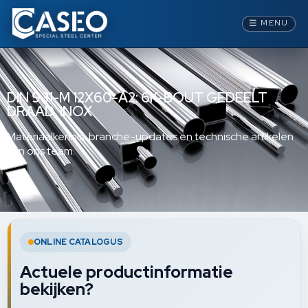
☰
MENU
DIN 931-M 12X60-A2: 6K-BOUT GEDEELT
DRAAD, INOX
Materiaalkennis, branche-updates en technische artikelen
van ons team.
ONLINE CATALOGUS
Actuele productinformatie
bekijken?