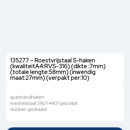
135277 – Roestvrijstaal S-haken
(kwaliteitA4:RVS-316) (dikte :7mm)
(totale lengte:58mm) (inwendig
maat:27mm) (verpakt per:10)
spanbandhaken
roestvrijstaal 316/1.4401 gepolijst
dubbel-gedraaid