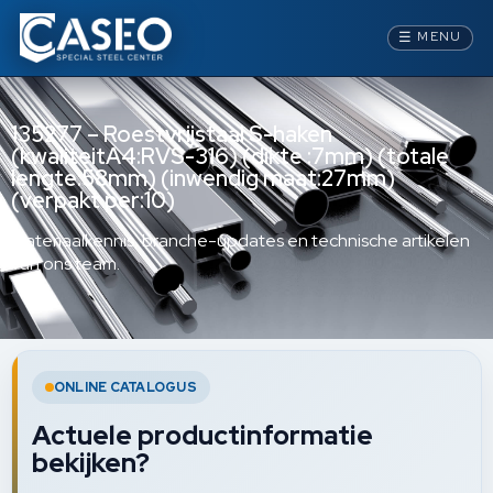
☰
MENU
135277 – Roestvrijstaal S-haken
(kwaliteitA4:RVS-316) (dikte :7mm) (totale
lengte:58mm) (inwendig maat:27mm)
(verpakt per:10)
Materiaalkennis, branche-updates en technische artikelen
van ons team.
ONLINE CATALOGUS
Actuele productinformatie
bekijken?