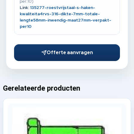
per:10)
Link:
135277-roestvrijstaal-s-haken-
kwaliteita4rvs-316-dikte-7mm-totale-
lengte58mm-inwendig-maat27mm-verpakt-
per10
Offerte aanvragen
Gerelateerde producten