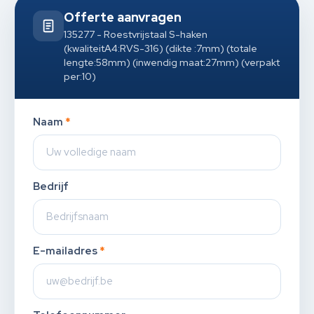
Offerte aanvragen
135277 - Roestvrijstaal S-haken
(kwaliteitA4:RVS-316) (dikte :7mm) (totale
lengte:58mm) (inwendig maat:27mm) (verpakt
per:10)
Naam
*
Bedrijf
E-mailadres
*