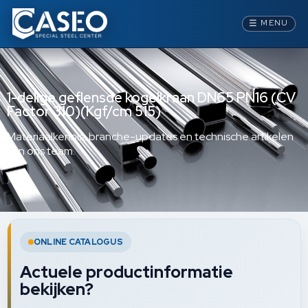
☰
MENU
1-delige geflensde kogelkraan DN65 PN16 (CV
Factor 310)(Kgf/cm 515)
Materiaalkennis, branche-updates en technische artikelen
van ons team.
ONLINE CATALOGUS
Actuele productinformatie
bekijken?