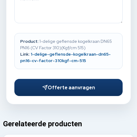
Product:
1-delige geflensde kogelkraan DN65
PN16 (CV Factor 310)(Kgf/cm 515)
Link:
1-delige-geflensde-kogelkraan-dn65-
pn16-cv-factor-310kgf-cm-515
Offerte aanvragen
Gerelateerde producten