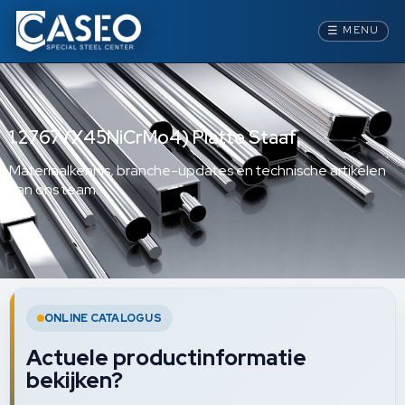
☰
MENU
1.2767 (X45NiCrMo4) Platte Staaf
Materiaalkennis, branche-updates en technische artikelen
van ons team.
ONLINE CATALOGUS
Actuele productinformatie
bekijken?