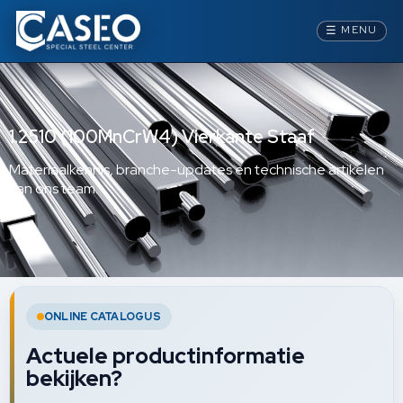
☰
MENU
1.2510 (100MnCrW4) Vierkante Staaf
Materiaalkennis, branche-updates en technische artikelen
van ons team.
ONLINE CATALOGUS
Actuele productinformatie
bekijken?