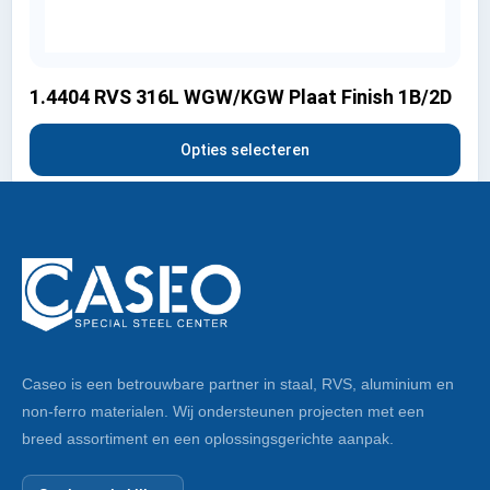
1.4404 RVS 316L WGW/KGW Plaat Finish 1B/2D
Opties selecteren
Caseo is een betrouwbare partner in staal, RVS, aluminium en
non-ferro materialen. Wij ondersteunen projecten met een
breed assortiment en een oplossingsgerichte aanpak.