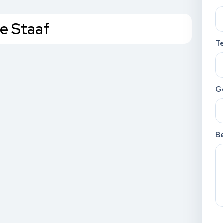
e Staaf
T
G
Be