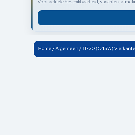
Voor actuele beschikbaarheid, varianten, afmetin
Home
/
Algemeen
/ 1.1730 (C45W) Vierkante