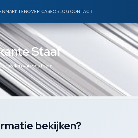
EN
MARKTEN
OVER CASEO
BLOG
CONTACT
kante Staaf
 artikelen van ons team.
rmatie bekijken?