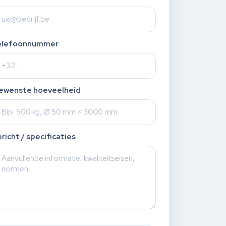
elefoonnummer
ewenste hoeveelheid
richt / specificaties