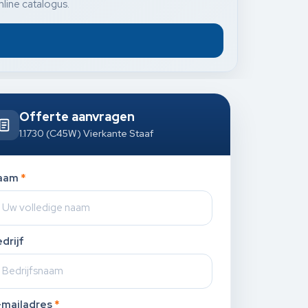
nline catalogus.
Offerte aanvragen
1.1730 (C45W) Vierkante Staaf
aam
*
drijf
-mailadres
*