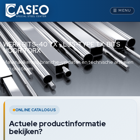
☰
MENU
WERA BITS-40 TX – L 25-TYPE TX: BITS
VOOR TORX
Materiaalkennis, branche-updates en technische artikelen
van ons team.
ONLINE CATALOGUS
Actuele productinformatie
bekijken?