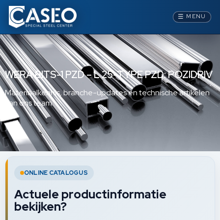
☰
MENU
WERA BITS-1 PZD – L 25-TYPE PZD: POZIDRIV
Materiaalkennis, branche-updates en technische artikelen
van ons team.
ONLINE CATALOGUS
Actuele productinformatie
bekijken?