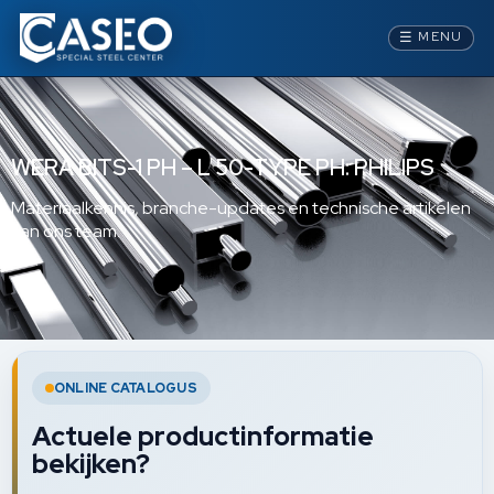
☰
MENU
WERA BITS-1 PH – L 50-TYPE PH: PHILIPS
Materiaalkennis, branche-updates en technische artikelen
van ons team.
ONLINE CATALOGUS
Actuele productinformatie
bekijken?