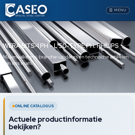
☰
MENU
WERA BITS-1 PH – L 50-TYPE PH: PHILIPS
Materiaalkennis, branche-updates en technische artikelen
van ons team.
ONLINE CATALOGUS
Actuele productinformatie
bekijken?