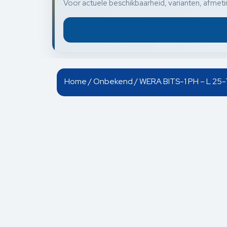
Voor actuele beschikbaarheid, varianten, afmetin
Home
/
Onbekend
/ WERA BITS-1 PH – L 25-