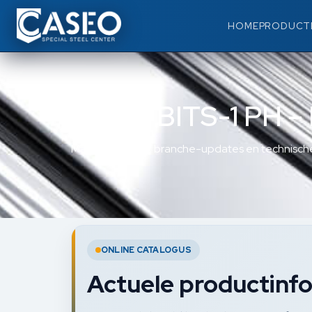
HOME
PRODUCT
WERA BITS-1 PH – 
Materiaalkennis, branche-updates en technische
ONLINE CATALOGUS
Actuele productinfo