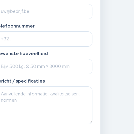
elefoonnummer
ewenste hoeveelheid
richt / specificaties