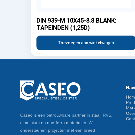
DIN 939-M 10X45-8.8 BLANK:
TAPEINDEN (1,25D)
Toevoegen aan winkelwagen
Navi
Hom
Prod
Mar
Ove
Caseo is een betrouwbare partner in staal, RVS,
Cont
aluminium en non-ferro materialen. Wij
ondersteunen projecten met een breed