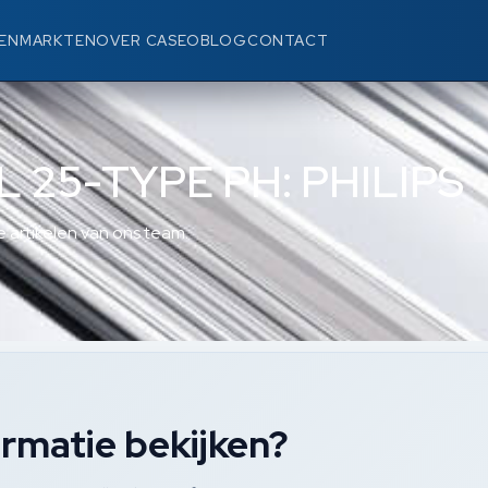
EN
MARKTEN
OVER CASEO
BLOG
CONTACT
L 25-TYPE PH: PHILIPS
 artikelen van ons team.
rmatie bekijken?