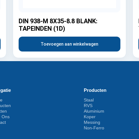
DIN 938-M 8X35-8.8 BLANK:
TAPEINDEN (1D)
Toevoegen aan winkelwagen
gatie
Producten
e
Staal
ucten
RVS
kten
Aluminium
r Ons
Koper
act
Messing
Non-Ferro