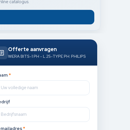
nline catalogus.
Offerte aanvragen
WERA BITS-1 PH - L 25-TYPE PH: PHILIPS
aam
*
drijf
-mailadres
*